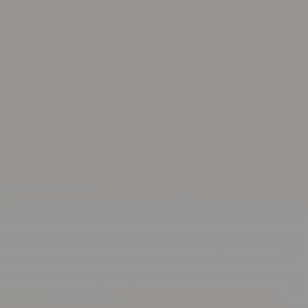
Wir benutzen Cookies
Wir nutzen Cookies auf unserer Website. Einige von ihnen sind essenziell
für den Betrieb der Seite, während andere uns helfen, diese Website und
die Nutzererfahrung zu verbessern (Tracking Cookies). Sie können selbst
entscheiden, ob Sie die Cookies zulassen möchten. Bitte beachten Sie,
dass bei einer Ablehnung womöglich nicht mehr alle Funktionalitäten der
Seite zur Verfügung stehen.